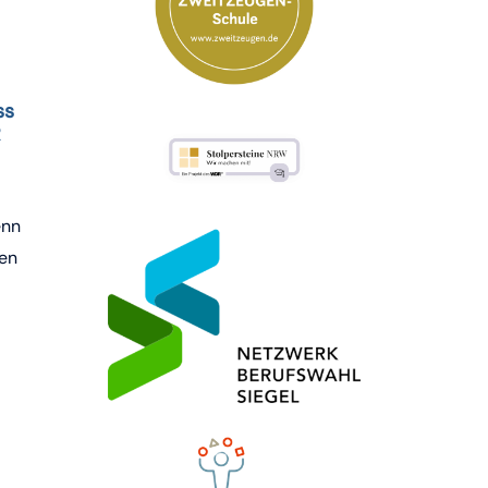
ss
R
enn
nen