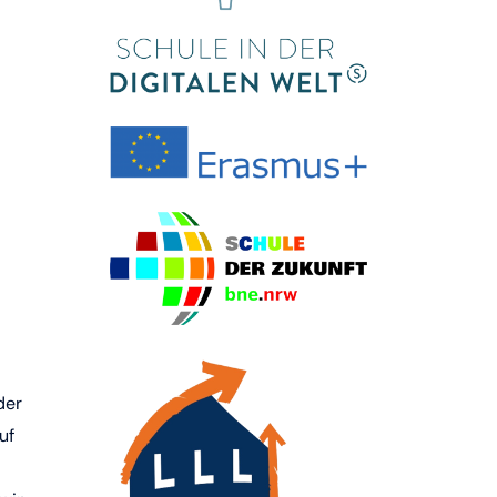
der
uf