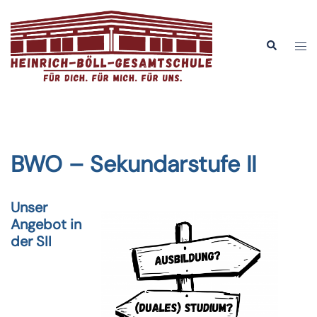
Zum
Inhalt
Men
Suche
springen
ums
BWO – Sekundarstufe II
Unser
Angebot in
der SII