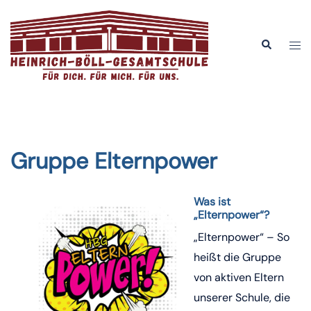
Zum
Inhalt
Men
Suche
springen
ums
Gruppe Elternpower
Was ist
„Elternpower“?
„Elternpower“ – So
heißt die Gruppe
von aktiven Eltern
unserer Schule, die