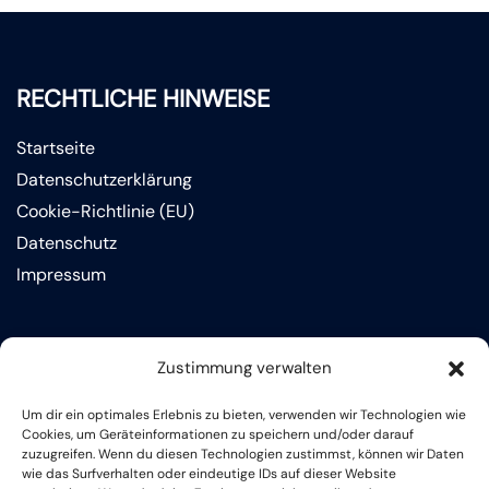
RECHTLICHE HINWEISE
Startseite
Datenschutzerklärung
Cookie-Richtlinie (EU)
Datenschutz
Impressum
KONTAKT
Zustimmung verwalten
Volksgartenstraße 19, 44 388 Dortmund
Um dir ein optimales Erlebnis zu bieten, verwenden wir Technologien wie
+49 231-50 21500
Cookies, um Geräteinformationen zu speichern und/oder darauf
zuzugreifen. Wenn du diesen Technologien zustimmst, können wir Daten
wie das Surfverhalten oder eindeutige IDs auf dieser Website
heinrich-boell-gesamtschule@stadtdo.de