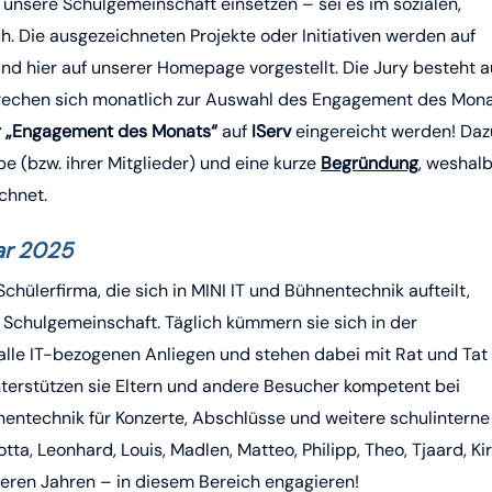
 unsere Schulgemeinschaft einsetzen – sei es im sozialen,
ch. Die ausgezeichneten Projekte oder Initiativen werden auf
und hier auf unserer Homepage vorgestellt. Die Jury besteht a
sprechen sich monatlich zur Auswahl des Engagement des Mon
er „Engagement des Monats“
auf
IServ
eingereicht werden! Daz
 (bzw. ihrer Mitglieder) und eine kurze
Begründung
, weshal
chnet.
ar 2025
chülerfirma, die sich in MINI IT und Bühnentechnik aufteilt,
ie Schulgemeinschaft. Täglich kümmern sie sich in der
lle IT-bezogenen Anliegen und stehen dabei mit Rat und Tat 
nterstützen sie Eltern und andere Besucher kompetent bei
entechnik für Konzerte, Abschlüsse und weitere schulinterne
ta, Leonhard, Louis, Madlen, Matteo, Philipp, Theo, Tjaard, Ki
hreren Jahren – in diesem Bereich engagieren!