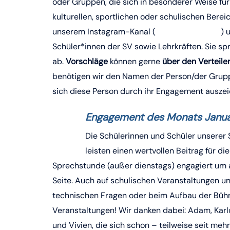
oder Gruppen, die sich in besonderer Weise für
kulturellen, sportlichen oder schulischen Berei
unserem Instagram-Kanal (
@hbg_dortmund
) 
Schüler*innen der SV sowie Lehrkräften. Sie 
ab.
Vorschläge
können gerne
über den Verteil
benötigen wir den Namen der Person/der Gruppe
sich diese Person durch ihr Engagement auszei
Engagement des Monats
Janu
Die Schülerinnen und Schüler unserer S
leisten einen wertvollen Beitrag für d
Sprechstunde (außer dienstags) engagiert um a
Seite. Auch auf schulischen Veranstaltungen u
technischen Fragen oder beim Aufbau der Bühn
Veranstaltungen! Wir danken dabei: Adam, Karlot
und Vivien, die sich schon – teilweise seit me