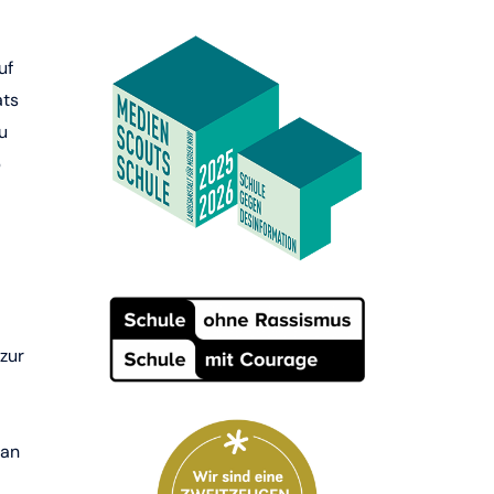
uf
ats
u
b
zur
ran