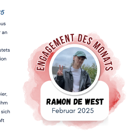
25
aus
r an
stets
ion
ier,
 ihm
 sich
ft