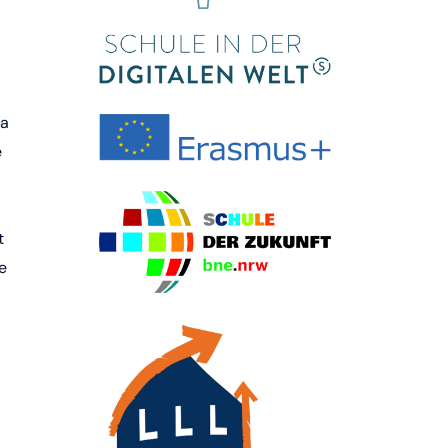
ya
e
t
e