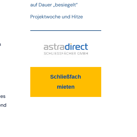
auf Dauer „besiegelt“
Projektwoche und Hitze
m
Schließfach
mieten
ges
end